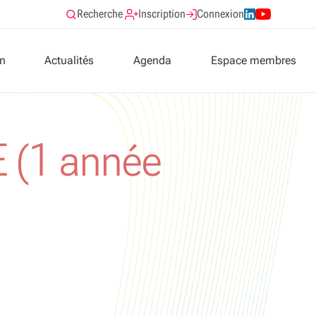
Recherche
Inscription
Connexion
on
Actualités
Agenda
Espace membres
Présentation
(1 année
Formations validantes
Documentation
ologiques
atients
atients