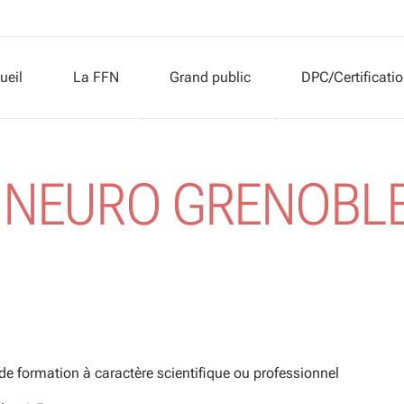
ueil
La FFN
Grand public
DPC/Certificati
Présentation
Neurologie
 NEURO GRENOBLE 
Buts
Neurologues
Conseil d’Administration
Maladies
FFN et FSM
Explorations neur
Sociétés associées
Associations de p
Rejoindre la liste des associations de p
de formation à caractère scientifique ou professionnel