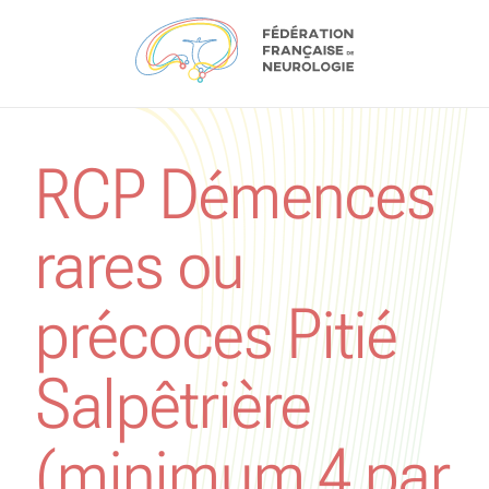
Aller au contenu
RCP Démences
rares ou
précoces Pitié
Salpêtrière
(minimum 4 par