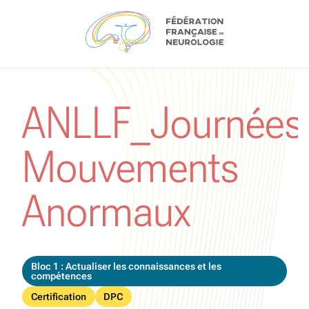
Aller au contenu
ANLLF_Journées
Mouvements
Anormaux
Bloc 1 : Actualiser les connaissances et les
compétences
Certification
DPC