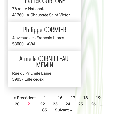
Patrick CORLOBE
76 route Nationale
41260 La Chaussée Saint Victor
Philippe CORMIER
4 avenue des Français Libres
53000 LAVAL
Armelle CORNILLEAU-
MEMIN
Rue du Pr Emile Laine
59037 Lille cedex
« Précédent
1
…
16
17
18
19
20
21
22
23
24
25
26
…
85
Suivant »