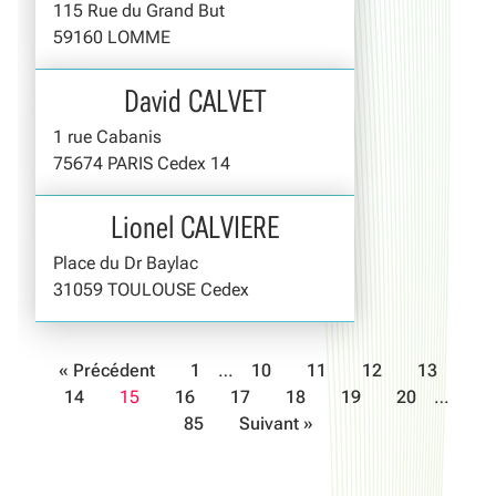
115 Rue du Grand But
59160 LOMME
David CALVET
1 rue Cabanis
75674 PARIS Cedex 14
Lionel CALVIERE
Place du Dr Baylac
31059 TOULOUSE Cedex
« Précédent
1
…
10
11
12
13
14
15
16
17
18
19
20
…
85
Suivant »