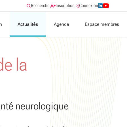
Recherche
Inscription
Connexion
n
Actualités
Agenda
Espace membres
Présentation
de la
Formations validantes
Documentation
ologiques
atients
anté neurologique
atients