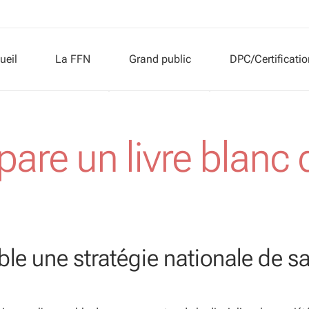
ueil
La FFN
Grand public
DPC/Certificatio
Présentation
Neurologie
are un livre blanc 
Buts
Neurologues
Conseil d’Administration
Maladies
FFN et FSM
Explorations neur
Sociétés associées
Associations de p
le une stratégie nationale de s
Rejoindre la liste des associations de p