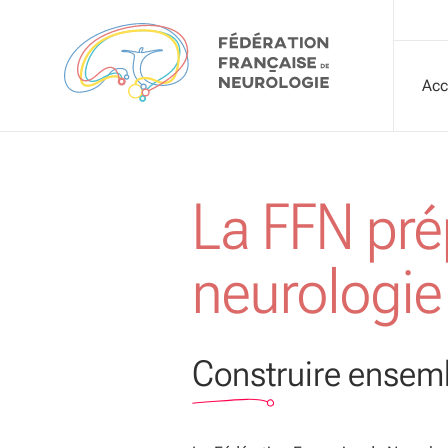
Aller au contenu
Acc
La FFN prép
neurologie
Construire ensemb